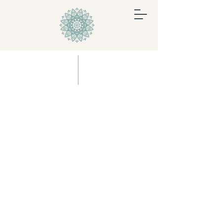
Espace Design
Intérieur
espacedesigninterieur@videotron.ca
514-993-0123