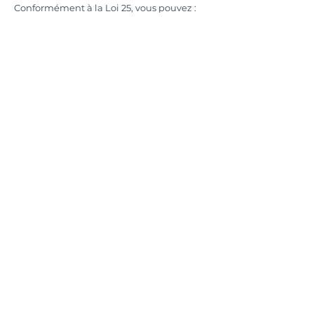
Conformément à la Loi 25, vous pouvez :
demander l’accès à vos renseignements
demander la rectification
demander la suppression lorsque permis
retirer votre consentement
Pour exercer vos droits :
Responsable de la protection des
renseignements personnels (RPRP):
Caroline Desrochers
Courriel :
espacedesigninterieur@videotron.ca
Mentions légales
Politique en matière de cookies
Politique de confidentialité